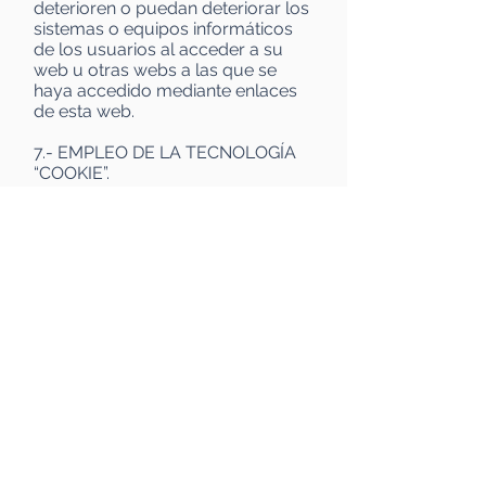
deterioren o puedan deteriorar los
sistemas o equipos informáticos
de los usuarios al acceder a su
web u otras webs a las que se
haya accedido mediante enlaces
de esta web.
7.- EMPLEO DE LA TECNOLOGÍA
“COOKIE”.
El Sitio Web puede emplear
cookies o tecnologías similares
que se regirán por lo establecido
en la plataforma Wix, accesible en
todo momento en su página web y
respetando la confidencialidad e
intimidad del usuario, siendo parte
integrante del presente Aviso
Legal.
8.- NAVEGACIÓN.
Los servidores de Internet pueden
recoger datos no identificables,
que puedan incluir, direcciones IP,
y otros datos que no pueden ser